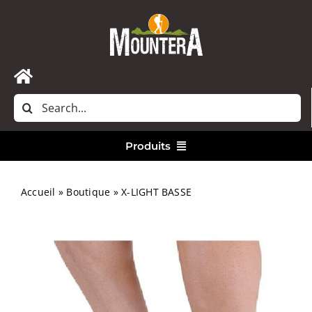
Passer
au
contenu
Toggle
Rechercher:
Navigation
Accueil
Produits
Nous contacter
Vêtements
Accueil
»
Boutique
»
X-LIGHT BASSE
Randonnée
Bivouac