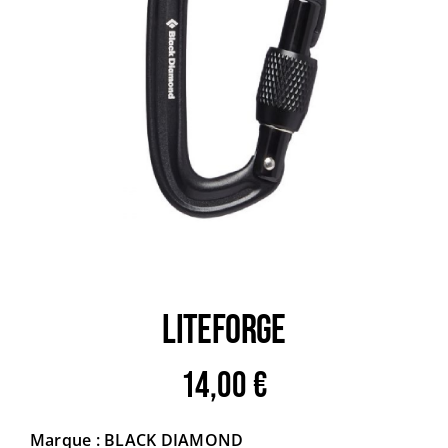
Trail
Escalade / Alpinisme
Bons Plans
LiteForge
14,00
€
Marque : BLACK DIAMOND