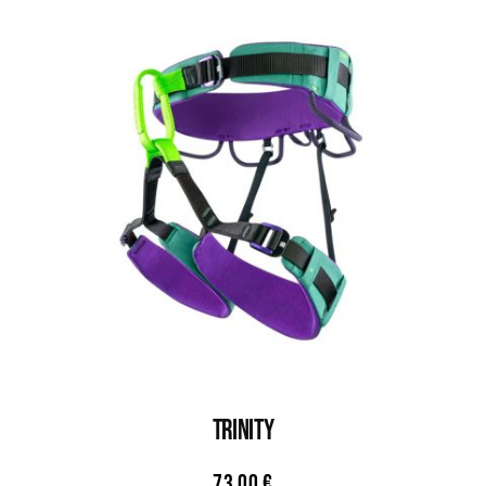
TRINITY
73,00
€