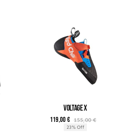
VOLTAGE X
119,00
€
155,00
€
Le
Le
23% Off
prix
prix
initial
actuel