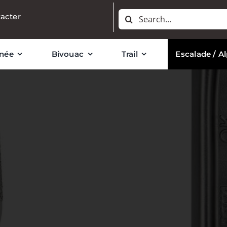
Rechercher:
acter
née
Bivouac
Trail
Escalade / A