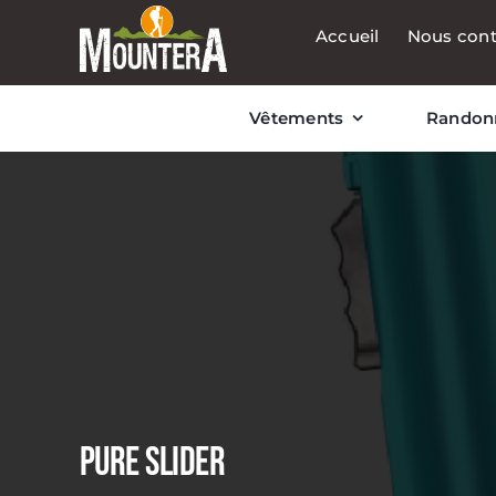
Passer
Accueil
Nous cont
au
contenu
Vêtements
Randon
Pure Slider