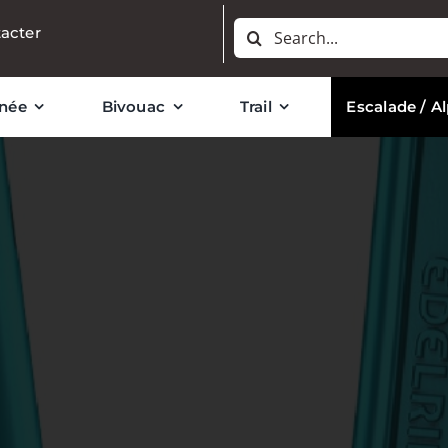
Rechercher:
acter
née
Bivouac
Trail
Escalade / A