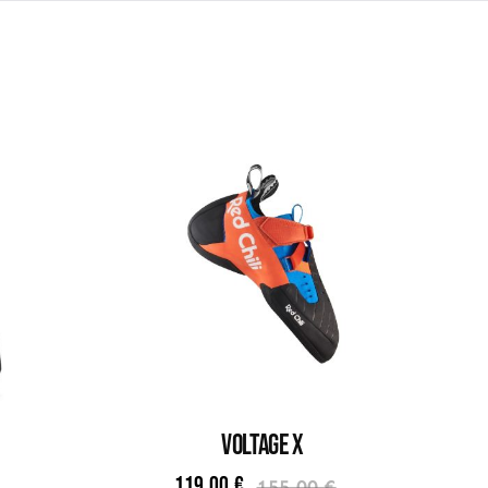
VOLTAGE X
119,00
€
155,00
€