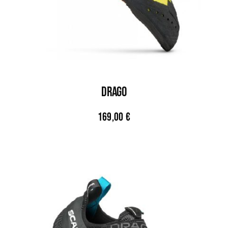
DRAGO
169,00
€