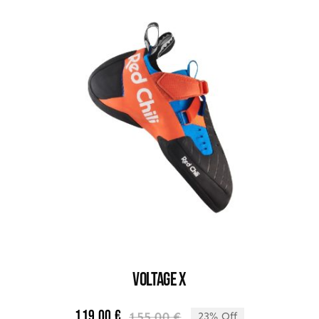
VOLTAGE X
119,00
€
155,00
€
23% Off