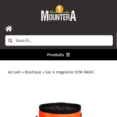
Passer
au
contenu
Toggle
Rechercher:
Navigation
Accueil
Produits
Nous contacter
Vêtements
Accueil
»
Boutique
»
Sac à magnésie GYM BASIC
Randonnée
Bivouac