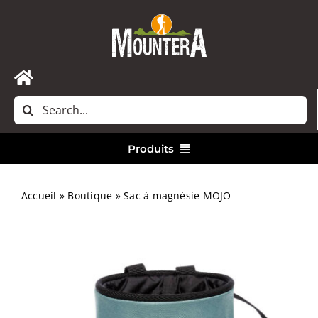
Passer
au
contenu
Toggle
Rechercher:
Navigation
Accueil
Produits
Nous contacter
Vêtements
Accueil
»
Boutique
»
Sac à magnésie MOJO
Randonnée
Bivouac