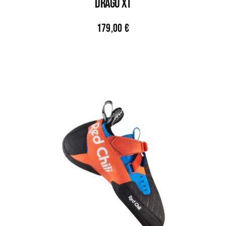
DRAGO XT
179,00
€