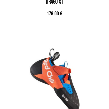
DRAGO XT
179,00
€