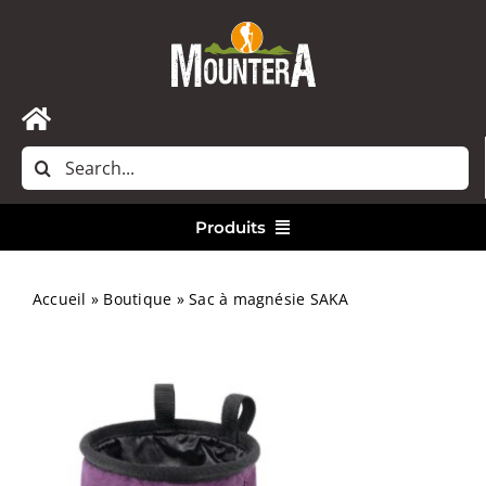
Passer
au
contenu
Toggle
Rechercher:
Navigation
Accueil
Produits
Nous contacter
Vêtements
Accueil
»
Boutique
»
Sac à magnésie SAKA
Randonnée
Bivouac